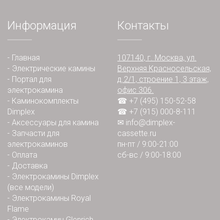
Информация
Контакты
-
Главная
107140, г. Москва, ул.
-
Электрические камины
Верхняя Красносельская,
-
Портал для
д.2/1, строение 1, 3 этаж,
электрокамина
офис 306.
-
Каминокомплекты
☎ +7 (495) 150-52-58
Dimplex
☎ +7 (915) 000-8-111
-
Аксессуары для камина
✉
info@dimplex-
-
Запчасти для
cassette.ru
электрокаминов
пн-пт / 9:00-21:00
-
Оплата
сб-вс / 9:00-18:00
-
Доставка
-
Электрокамины Dimplex
(все модели)
-
Электрокамины Royal
Flame
-
Электрокамин Glenrich