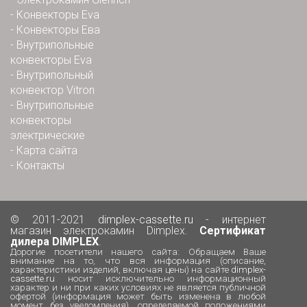
-
Конвекторы Eva
-
Конвекторы Ева
-
Внутрипольные
конвекторы Eva
-
Внутрипольный
конвектор Vitron
-
Внутрипольные
конвекторы
электрические
-
Карта сайта
-
Контакты
© 2011-2021
dimplex-cassette.ru
- интернет
магазин электрокамин Dimplex.
Сертификат
дилера DIMPLEX
.
Дорогие посетители нашего сайта: Обращаем Ваше
внимание на то, что вся информация (описание,
характеристики изделий, включая цены) на сайте
dimplex-
cassette.ru
носит исключительно информационный
характер и ни при каких условиях не является публичной
офертой (информация может быть изменена в любой
момент без уведомления), определяемой положениями