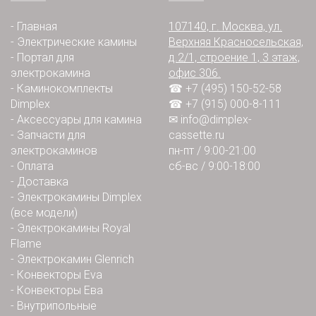
-
Главная
107140, г. Москва, ул.
-
Электрические камины
Верхняя Красносельская,
-
Портал для
д.2/1, строение 1, 3 этаж,
электрокамина
офис 306.
-
Каминокомплекты
☎ +7 (495) 150-52-58
Dimplex
☎ +7 (915) 000-8-111
-
Аксессуары для камина
✉
info@dimplex-
-
Запчасти для
cassette.ru
электрокаминов
пн-пт / 9:00-21:00
-
Оплата
сб-вс / 9:00-18:00
-
Доставка
-
Электрокамины Dimplex
(все модели)
-
Электрокамины Royal
Flame
-
Электрокамин Glenrich
-
Конвекторы Eva
-
Конвекторы Ева
-
Внутрипольные