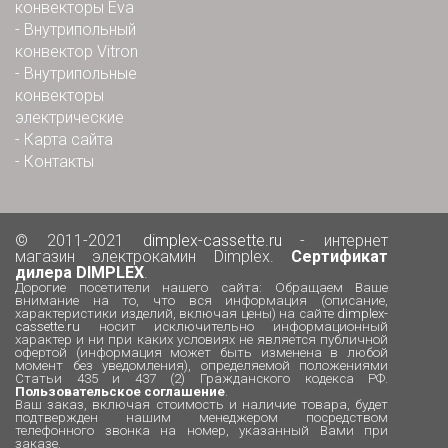
конвекторы Eva
-
Внутрипольный
конвектор Vitron
-
Внутрипольные
конвекторы
электрические
-
Карта сайта
-
Контакты
© 2011-2021
dimplex-cassette.ru
- интернет
магазин электрокамин Dimplex.
Сертификат
дилера DIMPLEX
.
Дорогие посетители нашего сайта: Обращаем Ваше
внимание на то, что вся информация (описание,
характеристики изделий, включая цены) на сайте
dimplex-
cassette.ru
носит исключительно информационный
характер и ни при каких условиях не является публичной
офертой (информация может быть изменена в любой
момент без уведомления), определяемой положениями
Статьи 435 и 437 (2) Гражданского кодекса РФ.
Пользовательское соглашение
.
Ваш заказ, включая стоимость и наличие товара, будет
подтвержден нашим менеджером посредством
телефонного звонка на номер, указанный Вами при
заказе.