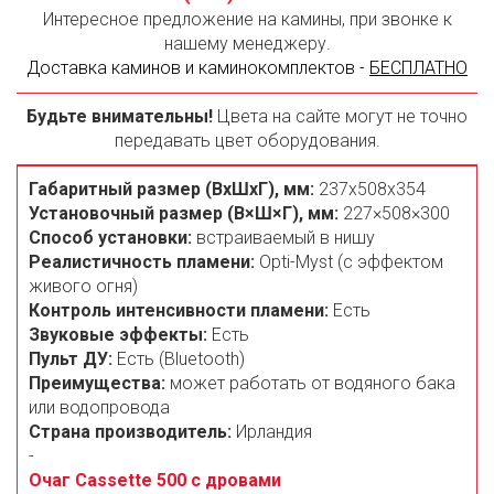
Интересное предложение на камины, при звонке к
нашему менеджеру.
Доставка каминов и каминокомплектов -
БЕСПЛАТНО
Будьте внимательны!
Цвета на сайте могут не точно
передавать цвет оборудования.
Габаритный размер (ВxШxГ), мм:
237х508x354
Установочный размер (В×Ш×Г), мм:
227×508×300
Способ установки:
встраиваемый в нишу
Реалистичность пламени:
Opti-Myst (с эффектом
живого огня)
Контроль интенсивности пламени:
Есть
Звуковые эффекты:
Есть
Пульт ДУ:
Есть (Bluetooth)
Преимущества:
может работать от водяного бака
или водопровода
Страна производитель:
Ирландия
-
Очаг Cassette 500 с дровами