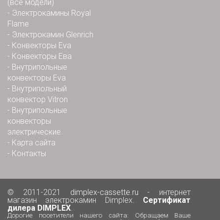
(все модели)
-
Электрокамины Royal
Flame
-
Электрокамин Glenrich
-
Конвекторы Eva
-
Конвекторы Ева
-
Внутрипольные
конвекторы Eva
-
Внутрипольный
конвектор Vitron
-
Внутрипольные
конвекторы
электрические
-
Карта сайта
-
Контакты
© 2011-2021
dimplex-cassette.ru
- интернет
магазин электрокамин Dimplex.
Сертификат
дилера DIMPLEX
.
Дорогие посетители нашего сайта: Обращаем Ваше