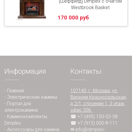
[Шеффилд] Dimplex с очагом
Westbrook Basket
170 000 руб
Информация
Контакты
-
Главная
107140, г. Москва, ул.
-
Электрические камины
Верхняя Красносельская,
-
Портал для
д.2/1, строение 1, 3 этаж,
электрокамина
офис 306.
-
Каминокомплекты
☎ +7 (495) 150-52-58
Dimplex
☎ +7 (915) 000-8-111
-
Аксессуары для камина
✉
info@dimplex-