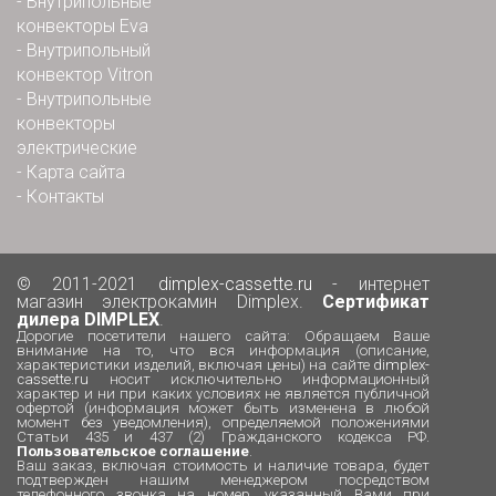
-
Внутрипольные
конвекторы Eva
-
Внутрипольный
конвектор Vitron
-
Внутрипольные
конвекторы
электрические
-
Карта сайта
-
Контакты
© 2011-2021
dimplex-cassette.ru
- интернет
магазин электрокамин Dimplex.
Сертификат
дилера DIMPLEX
.
Дорогие посетители нашего сайта: Обращаем Ваше
внимание на то, что вся информация (описание,
характеристики изделий, включая цены) на сайте
dimplex-
cassette.ru
носит исключительно информационный
характер и ни при каких условиях не является публичной
офертой (информация может быть изменена в любой
момент без уведомления), определяемой положениями
Статьи 435 и 437 (2) Гражданского кодекса РФ.
Пользовательское соглашение
.
Ваш заказ, включая стоимость и наличие товара, будет
подтвержден нашим менеджером посредством
телефонного звонка на номер, указанный Вами при