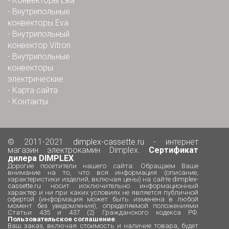
-
Конвекторы Ева
-
Внутрипольные
конвекторы Eva
-
Внутрипольный
конвектор Vitron
-
Внутрипольные
конвекторы
электрические
-
Карта сайта
-
Контакты
© 2011-2021
dimplex-cassette.ru
- интернет
магазин электрокамин Dimplex.
Сертификат
дилера DIMPLEX
.
Дорогие посетители нашего сайта: Обращаем Ваше
внимание на то, что вся информация (описание,
характеристики изделий, включая цены) на сайте
dimplex-
cassette.ru
носит исключительно информационный
характер и ни при каких условиях не является публичной
офертой (информация может быть изменена в любой
момент без уведомления), определяемой положениями
Статьи 435 и 437 (2) Гражданского кодекса РФ.
Пользовательское соглашение
.
Ваш заказ, включая стоимость и наличие товара, будет